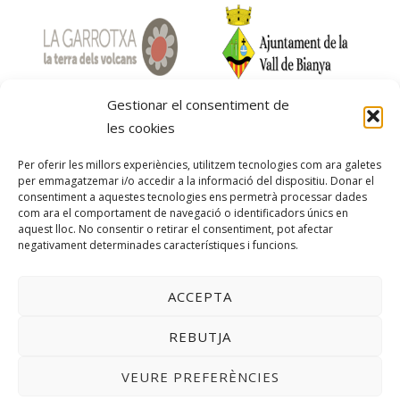
Gestionar el consentiment de
les cookies
Per oferir les millors experiències, utilitzem tecnologies com ara galetes
per emmagatzemar i/o accedir a la informació del dispositiu. Donar el
consentiment a aquestes tecnologies ens permetrà processar dades
com ara el comportament de navegació o identificadors únics en
aquest lloc. No consentir o retirar el consentiment, pot afectar
negativament determinades característiques i funcions.
ACCEPTA
Avís Legal
Política de privacitat
Condicions i política de cancel·lacions
Cookies
REBUTJA
Can Torrotes © 2026 All Rights Reserved
VEURE PREFERÈNCIES