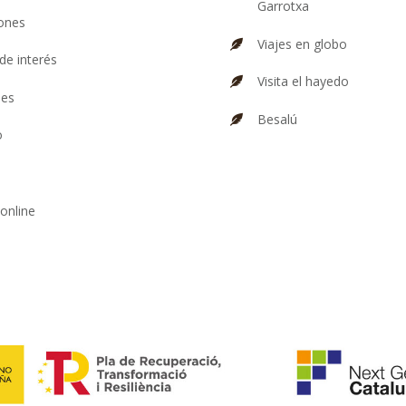
Garrotxa
iones
Viajes en globo
de interés
Visita el hayedo
des
Besalú
o
online