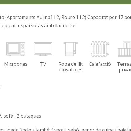
 (Apartaments Aulina1 i 2, Roure 1 i 2) Capacitat per 17 pe
quipat, espai sofàs amb llar de foc.
Microones
TV
Roba de llit
Calefacció
Terra
i tovalloles
priva
t
 sofà i 2 butaques
quipada (inclou també: fregall, sabó, peper de cuina i baieta