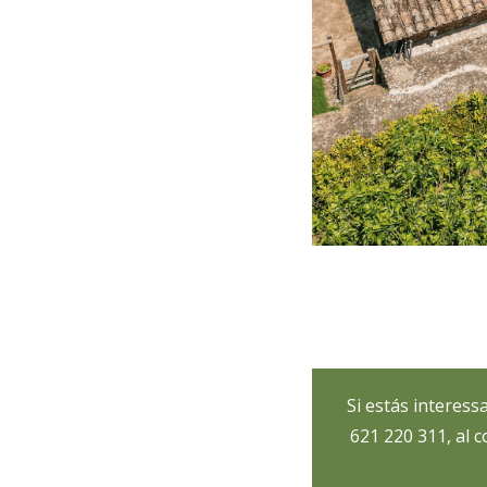
Si estás interess
621 220 311, al 