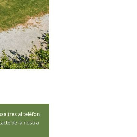
saltres al telèfon
acte de la nostra