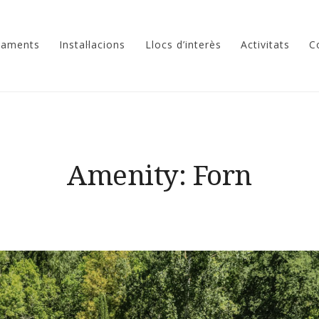
tjaments
Instal·lacions
Llocs d’interès
Activitats
C
Amenity:
Forn