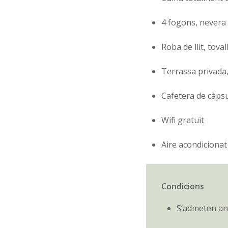
4 fogons, nevera
Roba de llit, toval
Terrassa privada, 
Cafetera de càpsu
Wifi gratuït
Aire acondicionat
Condicions
S’admeten an