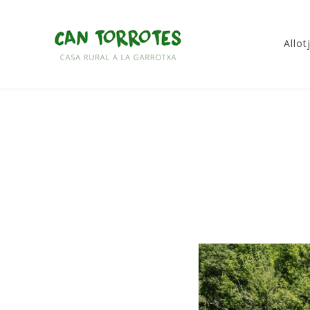
Skip
to
Allo
content
Can Torrotes