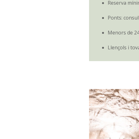
Reserva míni
Ponts: consul
Menors de 24
Llençols i tov