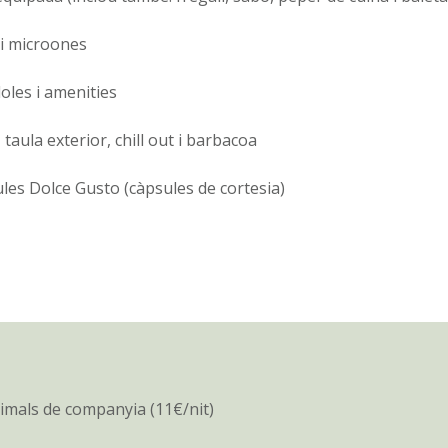
 i microones
loles i amenities
taula exterior, chill out i barbacoa
les Dolce Gusto (càpsules de cortesia)
imals de companyia (11€/nit)