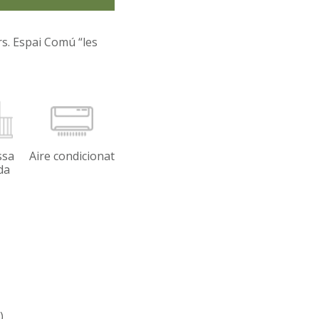
rs. Espai Comú “les
ssa
Aire condicionat
da
)